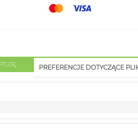
 plików cookie stron trzecich, aby ulepszyć
 Twoich preferencji, analizując Twoje nawyki
 na ich użycie, naciśnij przycisk Akceptuj.
PTUJĘ
PREFERENCJE DOTYCZĄCE PL