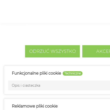
Ta witryna korzysta z własnych plików cookie oraz
nasze usługi i wyświetlać reklamy dostosowane do
związane z przeglądaniem stron. Aby wyrazić zgodę
Polityka cookies
ODRZUĆ WSZYSTKO
AKCE
Funkcjonalne pliki cookie
Techniczne
Opis i ciasteczka
Reklamowe pliki cookie