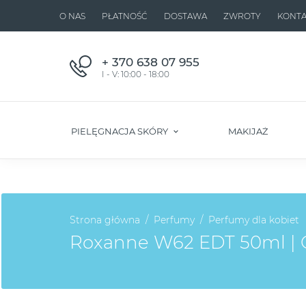
O NAS
PŁATNOŚĆ
DOSTAWA
ZWROTY
KONTA
+ 370 638 07 955
I - V: 10:00 - 18:00
PIELĘGNACJA SKÓRY
MAKIJAŻ
Strona główna
Perfumy
Perfumy dla kobiet
Roxanne W62 EDT 50ml | O