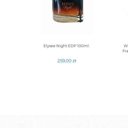
rfumy
Elysee Night EDP 100ml.
Wh
Fr
259,00 zł