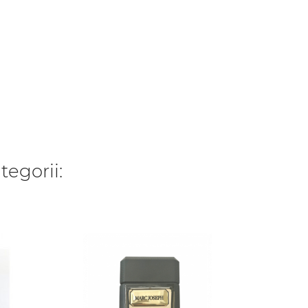
tegorii:
WYP