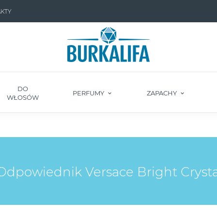
KTY
DO
PERFUMY
ZAPACHY
WŁOSÓW
dpowiednik Versace Bright Crysta