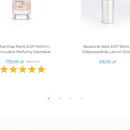
at Else Perle EDP 100ml |
Roxanne W40 EDT 50ml 
ancuskie Perfumy Damskie
Odpowiednik Lanvin Écl
179,00 zł
69,00 zł
199,00 zł