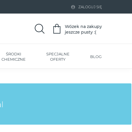

ZALOGUJ SIĘ
Wózek na zakupy
jeszcze pusty :(
ŚRODKI
SPECJALNE
BLOG
CHEMICZNE
OFERTY
l