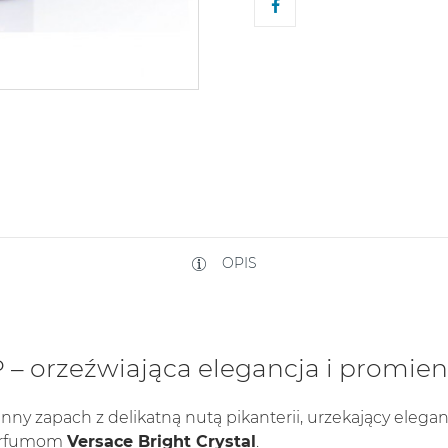
OPIS
 orzeźwiająca elegancja i promien
enny zapach z delikatną nutą pikanterii, urzekający elega
perfumom
Versace Bright Crystal
.