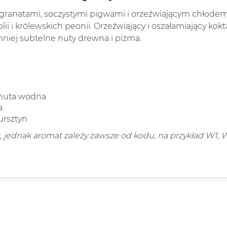
 granatami, soczystymi pigwami i orzeźwiającym chłode
lii i królewskich peonii. Orzeźwiający i oszałamiający kok
 mniej subtelne nuty drewna i piżma.
, nuta wodna
a
ursztyn
ć, jednak aromat zależy zawsze od kodu, na przykład W1, W