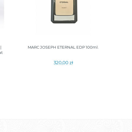
|
MARC JOSEPH ETERNAL EDP 100ml.
M
at
320,00 zł