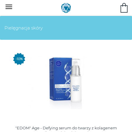

Pielęgnacja skóry
-10%
"EDOM" Age - Defying serum do twarzy z kolagenem