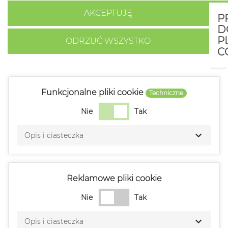
AKCEPTUJĘ
P
D
P
ODRZUĆ WSZYSTKO
C
Funkcjonalne pliki cookie
Techniczne
Nie
Tak
Opis i ciasteczka
Reklamowe pliki cookie
Nie
Tak
Opis i ciasteczka