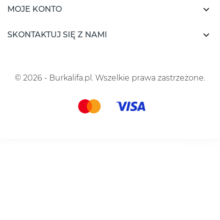

MOJE KONTO

SKONTAKTUJ SIĘ Z NAMI
© 2026 - Burkalifa.pl. Wszelkie prawa zastrzeżone.
Ta witryna korzysta z własnych plików cookie oraz
plików cookie stron trzecich, aby ulepszyć nasze usługi i
wyświetlać reklamy dostosowane do Twoich preferencji,
analizując Twoje nawyki związane z przeglądaniem
stron. Aby wyrazić zgodę na ich użycie, naciśnij przycisk
Akceptuj.
Polityka cookies