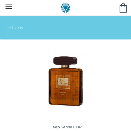

Perfumy
Deep Sense EDP