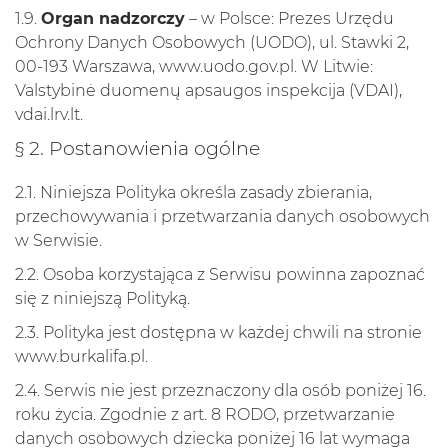
1.9.
Organ nadzorczy
– w Polsce: Prezes Urzędu
Ochrony Danych Osobowych (UODO), ul. Stawki 2,
00-193 Warszawa,
www.uodo.gov.pl
. W Litwie:
Valstybinė duomenų apsaugos inspekcija (VDAI),
vdai.lrv.lt
.
§ 2. Postanowienia ogólne
2.1. Niniejsza Polityka określa zasady zbierania,
przechowywania i przetwarzania danych osobowych
w Serwisie.
2.2. Osoba korzystająca z Serwisu powinna zapoznać
się z niniejszą Polityką.
2.3. Polityka jest dostępna w każdej chwili na stronie
www.burkalifa.pl
.
2.4. Serwis nie jest przeznaczony dla osób poniżej 16.
roku życia. Zgodnie z art. 8 RODO, przetwarzanie
danych osobowych dziecka poniżej 16 lat wymaga