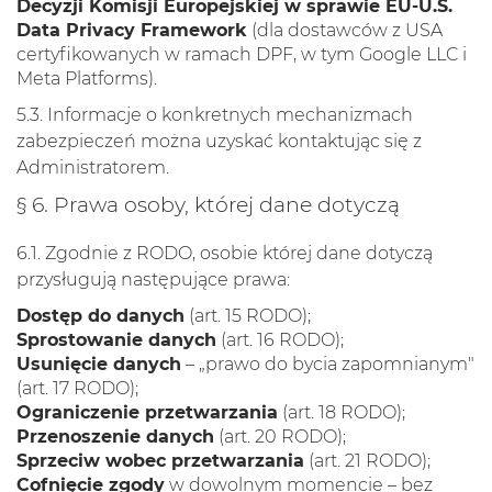
Decyzji Komisji Europejskiej w sprawie EU-U.S.
Data Privacy Framework
(dla dostawców z USA
certyfikowanych w ramach DPF, w tym Google LLC i
Meta Platforms).
5.3. Informacje o konkretnych mechanizmach
zabezpieczeń można uzyskać kontaktując się z
Administratorem.
§ 6. Prawa osoby, której dane dotyczą
6.1. Zgodnie z RODO, osobie której dane dotyczą
przysługują następujące prawa:
Dostęp do danych
(art. 15 RODO);
Sprostowanie danych
(art. 16 RODO);
Usunięcie danych
– „prawo do bycia zapomnianym"
(art. 17 RODO);
Ograniczenie przetwarzania
(art. 18 RODO);
Przenoszenie danych
(art. 20 RODO);
Sprzeciw wobec przetwarzania
(art. 21 RODO);
Cofnięcie zgody
w dowolnym momencie – bez