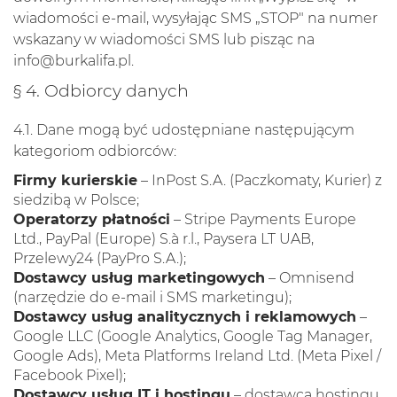
wiadomości e-mail, wysyłając SMS „STOP" na numer
wskazany w wiadomości SMS lub pisząc na
info@burkalifa.pl
.
§ 4. Odbiorcy danych
4.1. Dane mogą być udostępniane następującym
kategoriom odbiorców:
Firmy kurierskie
– InPost S.A. (Paczkomaty, Kurier) z
siedzibą w Polsce;
Operatorzy płatności
– Stripe Payments Europe
Ltd., PayPal (Europe) S.à r.l., Paysera LT UAB,
Przelewy24 (PayPro S.A.);
Dostawcy usług marketingowych
– Omnisend
(narzędzie do e-mail i SMS marketingu);
Dostawcy usług analitycznych i reklamowych
–
Google LLC (Google Analytics, Google Tag Manager,
Google Ads), Meta Platforms Ireland Ltd. (Meta Pixel /
Facebook Pixel);
Dostawcy usług IT i hostingu
– dostawca hostingu