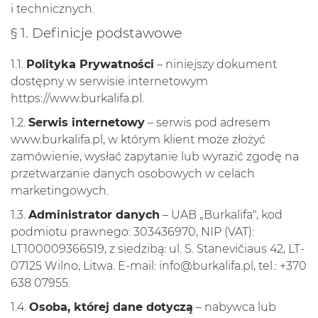
i technicznych.
§ 1. Definicje podstawowe
1.1.
Polityka Prywatności
– niniejszy dokument
dostępny w serwisie internetowym
https://www.burkalifa.pl
.
1.2.
Serwis internetowy
– serwis pod adresem
www.burkalifa.pl, w którym klient może złożyć
zamówienie, wysłać zapytanie lub wyrazić zgodę na
przetwarzanie danych osobowych w celach
marketingowych.
1.3.
Administrator danych
– UAB „Burkalifa", kod
podmiotu prawnego: 303436970, NIP (VAT):
LT100009366519, z siedzibą: ul. S. Stanevičiaus 42, LT-
07125 Wilno, Litwa. E-mail:
info@burkalifa.pl
, tel.: +370
638 07955.
1.4.
Osoba, której dane dotyczą
– nabywca lub