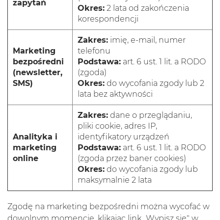
zapytań
Okres:
2 lata od zakończenia
korespondencji
Zakres:
imię, e-mail, numer
Marketing
telefonu
bezpośredni
Podstawa:
art. 6 ust. 1 lit. a RODO
(newsletter,
(zgoda)
SMS)
Okres:
do wycofania zgody lub 2
lata bez aktywności
Zakres:
dane o przeglądaniu,
pliki cookie, adres IP,
Analityka i
identyfikatory urządzeń
marketing
Podstawa:
art. 6 ust. 1 lit. a RODO
online
(zgoda przez baner cookies)
Okres:
do wycofania zgody lub
maksymalnie 2 lata
Zgodę na marketing bezpośredni można wycofać w
dowolnym momencie, klikając link „Wypisz się" w