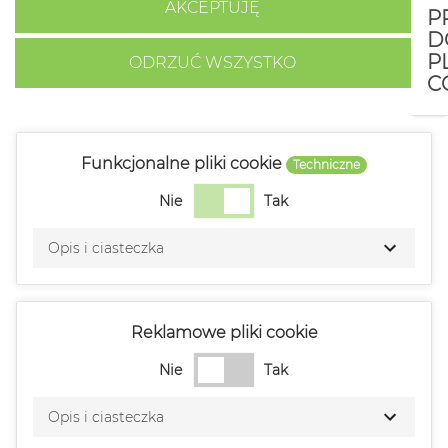
AKCEPTUJĘ
P
D
P
ODRZUĆ WSZYSTKO
C
Funkcjonalne pliki cookie
Techniczne
Nie
Tak
Opis i ciasteczka
Reklamowe pliki cookie
Nie
Tak
Opis i ciasteczka