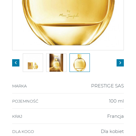


PRESTIGE SAS
MARKA
100 ml
POJEMNOŚĆ
Francja
KRAJ
Dla kobiet
DLA KOGO