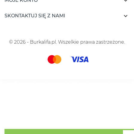

MOJE KONTO

SKONTAKTUJ SIĘ Z NAMI
© 2026 - Burkalifa.pl. Wszelkie prawa zastrzeżone.
Ta witryna korzysta z własnych plików cookie oraz
plików cookie stron trzecich, aby ulepszyć nasze usługi i
wyświetlać reklamy dostosowane do Twoich preferencji,
analizując Twoje nawyki związane z przeglądaniem
stron. Aby wyrazić zgodę na ich użycie, naciśnij przycisk
Akceptuj.
Polityka cookies