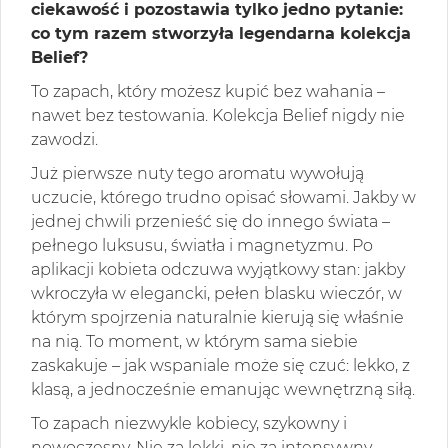
ciekawość i pozostawia tylko jedno pytanie:
co tym razem stworzyła legendarna kolekcja
Belief?
To zapach, który możesz kupić bez wahania –
nawet bez testowania. Kolekcja Belief nigdy nie
zawodzi.
Już pierwsze nuty tego aromatu wywołują
uczucie, którego trudno opisać słowami. Jakby w
jednej chwili przenieść się do innego świata –
pełnego luksusu, światła i magnetyzmu. Po
aplikacji kobieta odczuwa wyjątkowy stan: jakby
wkroczyła w elegancki, pełen blasku wieczór, w
którym spojrzenia naturalnie kierują się właśnie
na nią. To moment, w którym sama siebie
zaskakuje – jak wspaniale może się czuć: lekko, z
klasą, a jednocześnie emanując wewnętrzną siłą.
To zapach niezwykle kobiecy, szykowny i
nowoczesny. Nie za lekki, nie za intensywny –