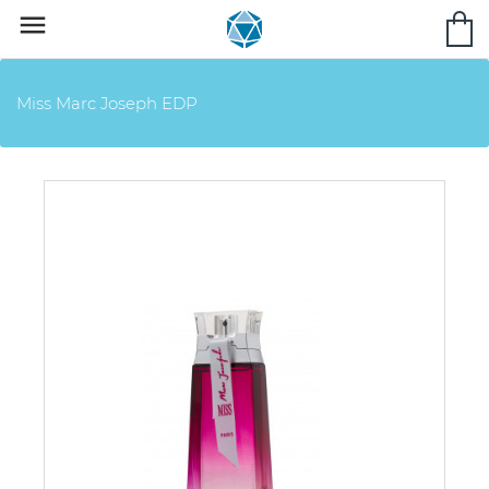

Miss Marc Joseph EDP