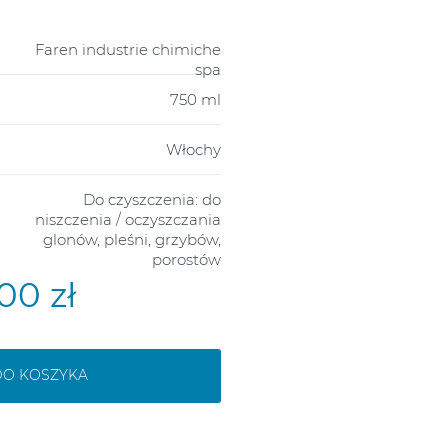
Faren industrie chimiche
spa
750 ml
Włochy
Do czyszczenia: do
niszczenia / oczyszczania
glonów, pleśni, grzybów,
porostów
00 zł
DO KOSZYKA