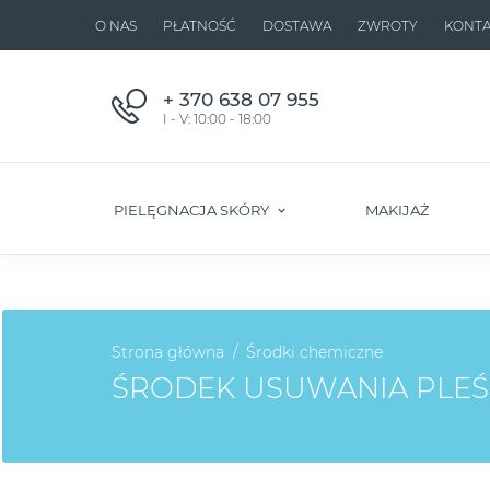
O NAS
PŁATNOŚĆ
DOSTAWA
ZWROTY
KONTA
+ 370 638 07 955
I - V: 10:00 - 18:00
PIELĘGNACJA SKÓRY
MAKIJAŻ
Strona główna
Środki chemiczne
ŚRODEK USUWANIA PLEŚ