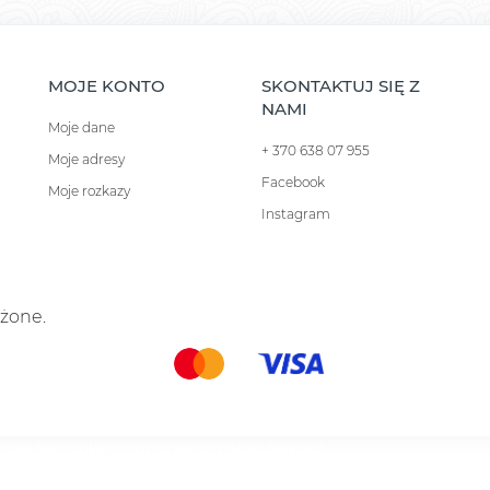
MOJE KONTO
SKONTAKTUJ SIĘ Z
NAMI
Moje dane
+ 370 638 07 955
Moje adresy
Facebook
Moje rozkazy
Instagram
eżone.
 plików cookie stron trzecich, aby ulepszyć
 Twoich preferencji, analizując Twoje nawyki