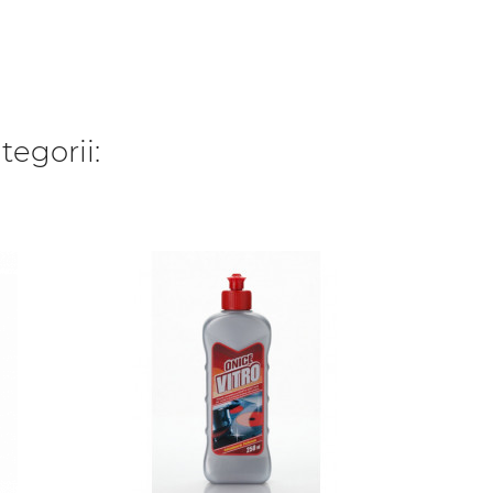
tegorii:
WYP