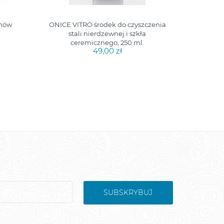
chów
ONICE VITRO środek do czyszczenia
ŚCIERE
stali nierdzewnej i szkła
ceremicznego, 250 ml.
49,00 zł
SUBSKRYBUJ