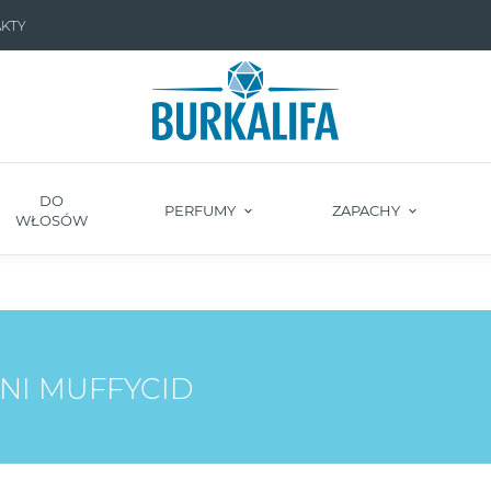
KTY
DO
PERFUMY
ZAPACHY
WŁOSÓW
NI MUFFYCID