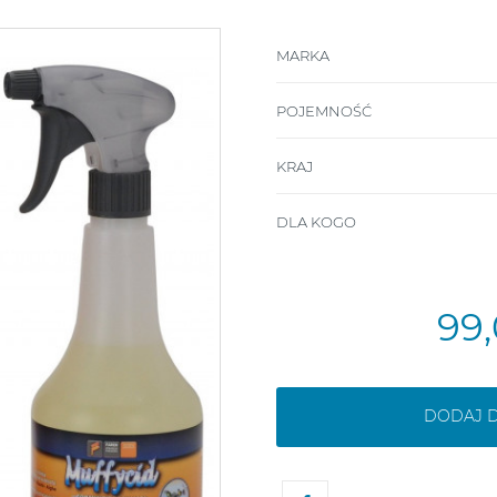
MARKA
POJEMNOŚĆ
KRAJ
DLA KOGO
99,
DODAJ 