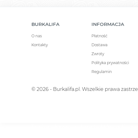
BURKALIFA
INFORMACJA
O nas
Płatność
Kontakty
Dostawa
Zwroty
Polityka prywatności
Regulamin
© 2026 - Burkalifa.pl. Wszelkie prawa zastrz
Ta witryna korzysta z własnych plików cookie oraz
nasze usługi i wyświetlać reklamy dostosowane do