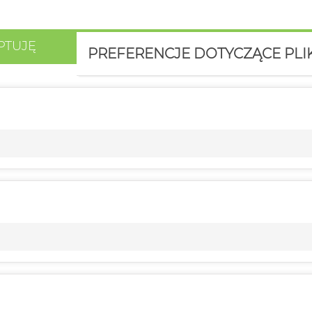
 na ich użycie, naciśnij przycisk Akceptuj.
PTUJĘ
PREFERENCJE DOTYCZĄCE PL