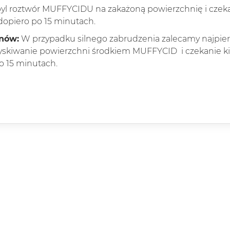
l roztwór MUFFYCIDU na zakażoną powierzchnię i czekaj 
dopiero po 15 minutach.
onów:
W przypadku silnego zabrudzenia zalecamy najpier
ryskiwanie powierzchni środkiem MUFFYCID i czekanie ki
o 15 minutach.