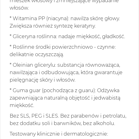
mieszek włosowy i zmniejszające wypadanie
włosów.
* Witamina PP (niacyna): nawilża skórę głowy.
Zwiększa również syntezę keratyny.
* Gliceryna roślinna: nadaje miękkość, gładkość.
* Roślinne środki powierzchniowo - czynne:
delikatnie oczyszczają.
* Oleinian glicerylu: substancja równoważąca,
nawilżająca i odbudowująca, która gwarantuje
pielęgnację skóry i włosów.
* Guma guar (pochodząca z guaru): Odżywka
zapewniająca naturalną objętość i jedwabistą
miękkość.
Bez SLS, PEG i SLES. Bez parabenów i petrolatu,
bez dodatku soli i barwników, bez alkoholu.
Testowany klinicznie i dermatologicznie: