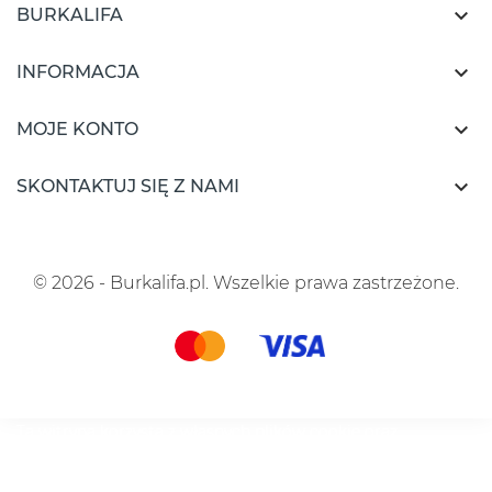

BURKALIFA

INFORMACJA

MOJE KONTO

SKONTAKTUJ SIĘ Z NAMI
© 2026 - Burkalifa.pl. Wszelkie prawa zastrzeżone.
Ta witryna korzysta z własnych plików cookie oraz
plików cookie stron trzecich, aby ulepszyć nasze usługi i
wyświetlać reklamy dostosowane do Twoich preferencji,