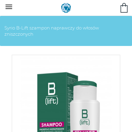

Syrio B-Lift szampon naprawczy do włosów
zniszczonych