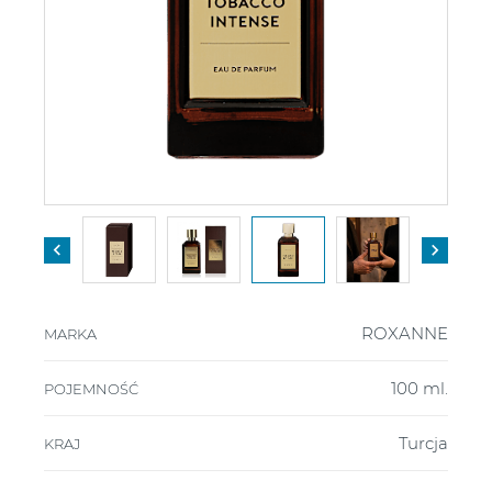


ROXANNE
MARKA
100 ml.
POJEMNOŚĆ
Turcja
KRAJ