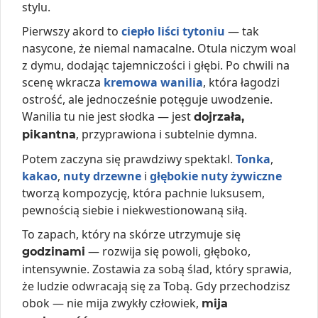
stylu.
Pierwszy akord to
ciepło liści tytoniu
— tak
nasycone, że niemal namacalne. Otula niczym woal
z dymu, dodając tajemniczości i głębi. Po chwili na
scenę wkracza
kremowa wanilia
, która łagodzi
ostrość, ale jednocześnie potęguje uwodzenie.
Wanilia tu nie jest słodka — jest
dojrzała,
, przyprawiona i subtelnie dymna.
pikantna
Potem zaczyna się prawdziwy spektakl.
Tonka
,
kakao
,
nuty drzewne
i
głębokie nuty żywiczne
tworzą kompozycję, która pachnie luksusem,
pewnością siebie i niekwestionowaną siłą.
To zapach, który na skórze utrzymuje się
— rozwija się powoli, głęboko,
godzinami
intensywnie. Zostawia za sobą ślad, który sprawia,
że ludzie odwracają się za Tobą. Gdy przechodzisz
obok — nie mija zwykły człowiek,
mija