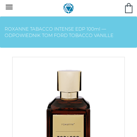

ROXANNE TABACCO INTENSE EDP 100ml —
ODPOWIEDNIK TOM FORD TOBACCO VANILLE