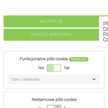
Akceptuj.
Polityka cookies
AKCEPTUJĘ
P
D
P
ODRZUĆ WSZYSTKO
C
Funkcjonalne pliki cookie
Techniczne
Nie
Tak
Opis i ciasteczka
Reklamowe pliki cookie