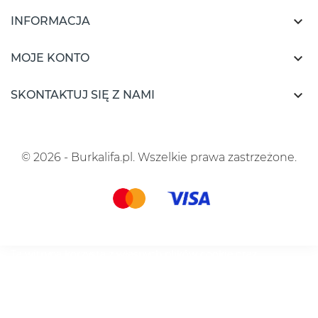

INFORMACJA

MOJE KONTO

SKONTAKTUJ SIĘ Z NAMI
© 2026 - Burkalifa.pl. Wszelkie prawa zastrzeżone.
Ta witryna korzysta z własnych plików cookie oraz
plików cookie stron trzecich, aby ulepszyć nasze usługi i
wyświetlać reklamy dostosowane do Twoich preferencji,
analizując Twoje nawyki związane z przeglądaniem
stron. Aby wyrazić zgodę na ich użycie, naciśnij przycisk