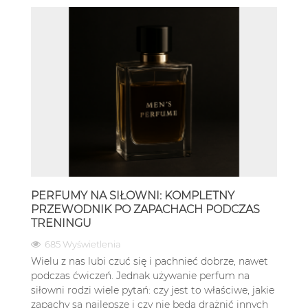
PERFUMY NA SIŁOWNI: KOMPLETNY
PRZEWODNIK PO ZAPACHACH PODCZAS
TRENINGU
685 Wyświetlenia
Wielu z nas lubi czuć się i pachnieć dobrze, nawet
podczas ćwiczeń. Jednak używanie perfum na
siłowni rodzi wiele pytań: czy jest to właściwe, jakie
zapachy są najlepsze i czy nie będą drażnić innych