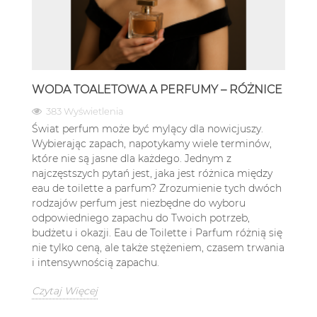
WODA TOALETOWA A PERFUMY – RÓŻNICE
383 Wyświetlenia
Świat perfum może być mylący dla nowicjuszy.
Wybierając zapach, napotykamy wiele terminów,
które nie są jasne dla każdego. Jednym z
najczęstszych pytań jest, jaka jest różnica między
eau de toilette a parfum? Zrozumienie tych dwóch
rodzajów perfum jest niezbędne do wyboru
odpowiedniego zapachu do Twoich potrzeb,
budżetu i okazji. Eau de Toilette i Parfum różnią się
nie tylko ceną, ale także stężeniem, czasem trwania
i intensywnością zapachu.
Czytaj Więcej