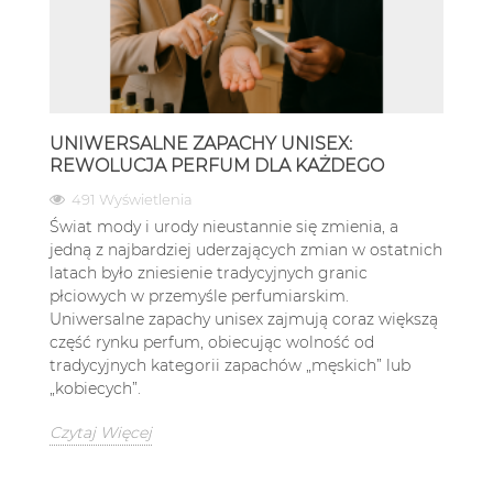
UNIWERSALNE ZAPACHY UNISEX:
REWOLUCJA PERFUM DLA KAŻDEGO
491 Wyświetlenia
Świat mody i urody nieustannie się zmienia, a
jedną z najbardziej uderzających zmian w ostatnich
latach było zniesienie tradycyjnych granic
płciowych w przemyśle perfumiarskim.
Uniwersalne zapachy unisex zajmują coraz większą
część rynku perfum, obiecując wolność od
tradycyjnych kategorii zapachów „męskich” lub
„kobiecych”.
Czytaj Więcej