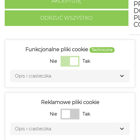
AKCEPTUJĘ
P
D
P
ODRZUĆ WSZYSTKO
C
Funkcjonalne pliki cookie
Techniczne
Nie
Tak
Opis i ciasteczka
Reklamowe pliki cookie
Nie
Tak
Opis i ciasteczka