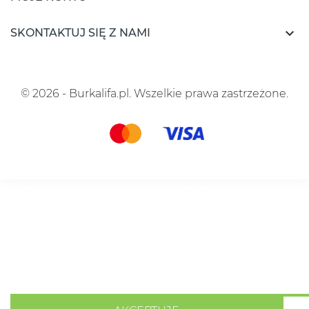

SKONTAKTUJ SIĘ Z NAMI
© 2026 - Burkalifa.pl. Wszelkie prawa zastrzeżone.
Ta witryna korzysta z własnych plików cookie oraz
plików cookie stron trzecich, aby ulepszyć nasze usługi i
wyświetlać reklamy dostosowane do Twoich preferencji,
analizując Twoje nawyki związane z przeglądaniem
stron. Aby wyrazić zgodę na ich użycie, naciśnij przycisk
Akceptuj.
Polityka cookies