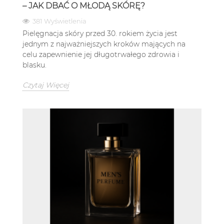
– JAK DBAĆ O MŁODĄ SKÓRĘ?
381 Wyświetlenia
Pielęgnacja skóry przed 30. rokiem życia jest
jednym z najważniejszych kroków mających na
celu zapewnienie jej długotrwałego zdrowia i
blasku.
Czytaj Więcej